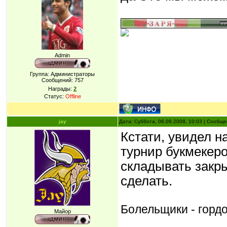
Admin
Группа: Администраторы
Сообщений:
757
Награды:
2
Статус:
Offline
jay
Дата: Суббота, 06.09.2008, 10:03 | Сообщ
Кстати, увидел на
турнир букмекеро
складывать закры
сделать.
Болельщики - гордо
Майор