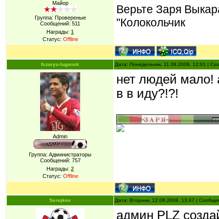
Майор
Верьте Заря Выкара
Группа: Провереные
"Колокольчик
Сообщений:
511
Награды:
1
Статус:
Offline
fczarya-lugansk
Дата: Понедельник, 11.08.2008, 12:01 | С
нет людей мало! 
в в иду?!?!
Admin
Группа: Администраторы
Сообщений:
757
Награды:
2
Статус:
Offline
Serejkee
Дата: Вторник, 12.08.2008, 13:47 | Сообщ
админ PLZ созда