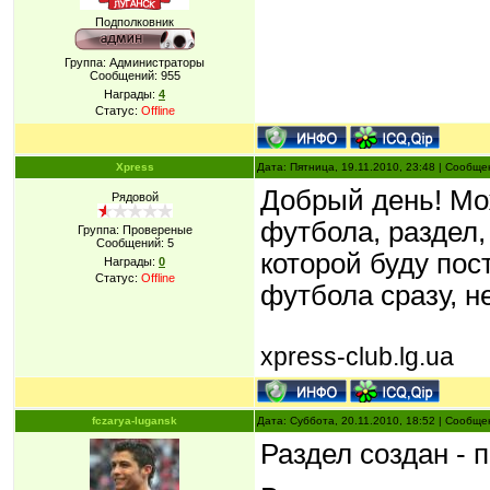
Подполковник
Группа: Администраторы
Сообщений:
955
Награды:
4
Статус:
Offline
Xpress
Дата: Пятница, 19.11.2010, 23:48 | Сообщ
Добрый день! Мо
Рядовой
футбола, раздел,
Группа: Провереные
Сообщений:
5
которой буду пос
Награды:
0
Статус:
Offline
футбола сразу, н
xpress-club.lg.ua
fczarya-lugansk
Дата: Суббота, 20.11.2010, 18:52 | Сообщ
Раздел создан - 