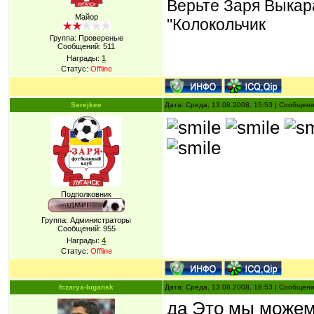
Верьте Заря Выкара
Майор
"Колокольчик
Группа: Провереные
Сообщений:
511
Награды:
1
Статус:
Offline
Serejkee
Дата: Среда, 13.08.2008, 15:53 | Сообщен
Подполковник
Группа: Администраторы
Сообщений:
955
Награды:
4
Статус:
Offline
fczarya-lugansk
Дата: Среда, 13.08.2008, 18:53 | Сообщен
да Это мы може