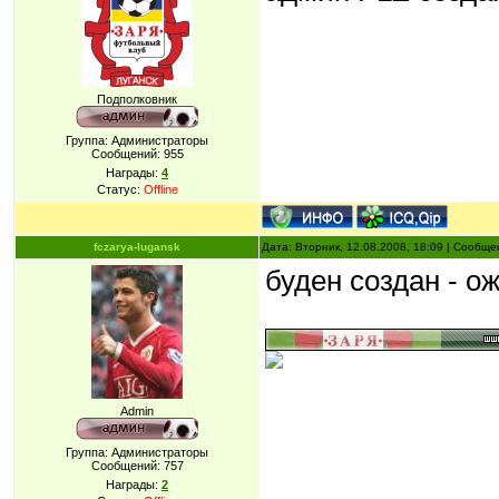
Подполковник
Группа: Администраторы
Сообщений:
955
Награды:
4
Статус:
Offline
fczarya-lugansk
Дата: Вторник, 12.08.2008, 18:09 | Сообщ
буден создан - о
Admin
Группа: Администраторы
Сообщений:
757
Награды:
2