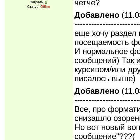
четче?
Награды:
0
Статус:
Offline
Добавлено
(11.0
-----------------------
еще хочу раздел 
посещаемость ф
И нормальное фо
сообщений) Так 
курсивом/или дру
писалось выше)
Добавлено
(11.0
-----------------------
Все, про формати
снизашло озорени
Но вот новый воп
сообщение"???(