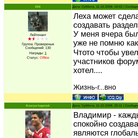
666
Дата: Суббота, 11.10.2008, 19:02 | Сообщ
Леха может сдела
создавать разде
У меня вчера была
Лейтенант
уже не помню ка
Группа: Провереные
Сообщений:
130
Чтото чтобы уве
Награды:
1
Статус:
Offline
участников форум
хотел....
Жизнь-г...вно
fczarya-lugansk
Дата: Суббота, 11.10.2008, 20:11 | Сообщ
Владимир - кажд
спокойно создава
являются глобал