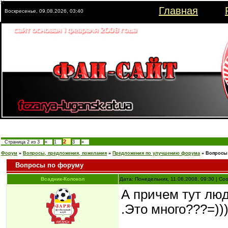
Главная
Воскресенье, 09.08.2026, 03:40
2
Страница
2
из
3
«
1
3
»
Форум
»
Вопросы, предложения, пожелания
»
Предложения по улучшению форума
»
Вопросы
Вопросы по форуму
Всадник-Колокол
Дата: Понедельник, 11.08.2008, 09:30 | С
А причем тут люд
.Это много???=))