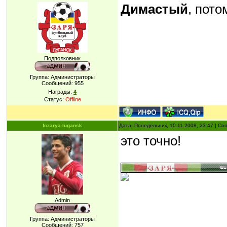
Димастый
, пото
Подполковник
Группа: Администраторы
Сообщений:
955
Награды:
4
Статус:
Offline
fczarya-lugansk
Дата: Понедельник, 10.11.2008, 23:47 | С
это точно!
Admin
Группа: Администраторы
Сообщений:
757