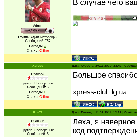
В случае чего ва
Admin
Группа: Администраторы
Сообщений:
757
Награды:
2
Статус:
Offline
Xpress
Дата: Суббота, 20.11.2010, 22:42 | Сообщ
Большое спасибо
Рядовой
Группа: Провереные
Сообщений:
5
xpress-club.lg.ua
Награды:
0
Статус:
Offline
FanAT
Дата: Пятница, 11.03.2011, 12:13 | Сообщ
Леха, я наверное
Рядовой
код подтвержден
Группа: Провереные
Сообщений:
3