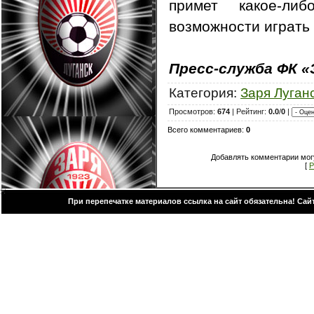
примет какое-ли
возможности играть 
Пресс-служба ФК «
Категория:
Заря Луган
Просмотров:
674
| Рейтинг:
0.0
/
0
|
Всего комментариев:
0
Добавлять комментарии могу
[
Р
При перепечатке материалов ссылка на сайт обязательна! Са