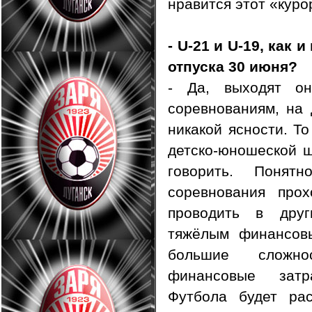
нравится этот «куро
- U-21 и U-19, как 
отпуска 30 июня?
- Да, выходят о
соревнованиям, на
никакой ясности. Т
детско-юношеской ш
говорить. Понят
соревнования прох
проводить в дру
тяжёлым финансов
большие сложно
финансовые зат
Футбола будет рас