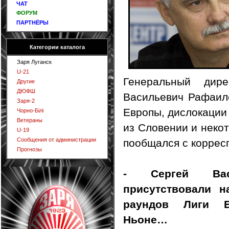
ЧАТ
ФОРУМ
ПАРТНЁРЫ
Категории каталога
Заря Луганск
U-21
Генеральный дир
Другие
ДЮФШ
Васильевич Рафаил
Заря-2
Европы, дислокации
Чорно-Білі
Ветераны
из Словении и неко
U-19
Сообщения от администрации
пообщался с коррес
Прогнозы
- Сергей Вас
присутствовали н
раундов Лиги 
Ньоне…