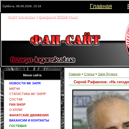
Главная
Суббота, 08.08.2026, 15:16
Главная
»
Статьи
»
Заря Луганск
Меню сайта
Сергей Рафаилов: «На сегодн
НОВОСТИ ФК ЗАРЯ
МАТЧИ
СТАТИСТИКА ФК "ЗАРЯ"
СОСТАВ
FAN SHOP
О КЛУБЕ
ФАНАТСКИЕ ДВИЖЕНИЯ
ВАКАНСИИ И КОНТАКТЫ
ГОСТЕВАЯ