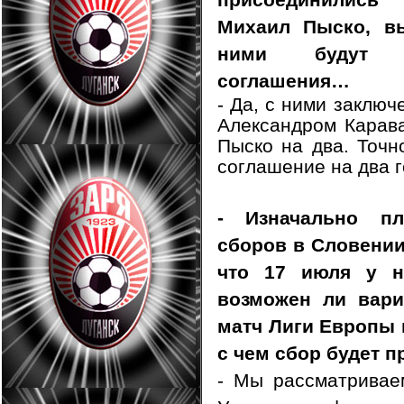
присоединились
Михаил Пыско, вы
ними будут з
соглашения…
- Да, с ними заклю
Александром Карав
Пыско на два. Точн
соглашение на два 
- Изначально пл
сборов в Словении 
что 17 июля у н
возможен ли вари
матч Лиги Европы 
с чем сбор будет 
- Мы рассматривае