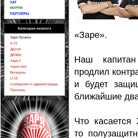
ЧАТ
ФОРУМ
ПАРТНЁРЫ
Категории каталога
«Заре».
Заря Луганск
U-21
Другие
ДЮФШ
Наш капитан
Заря-2
Чорно-Білі
продлил контр
Ветераны
U-19
и будет защи
Сообщения от администрации
Прогнозы
ближайшие два
Что касается
то полузащитн