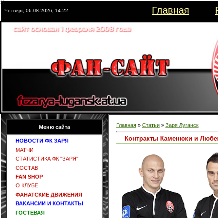
Главная
Четверг, 06.08.2026, 14:22
Главная
»
Статьи
»
Заря Луганск
Меню сайта
Контракты Каменюки и Любе
НОВОСТИ ФК ЗАРЯ
МАТЧИ
СТАТИСТИКА ФК "ЗАРЯ"
СОСТАВ
FAN SHOP
О КЛУБЕ
ФАНАТСКИЕ ДВИЖЕНИЯ
ВАКАНСИИ И КОНТАКТЫ
ГОСТЕВАЯ