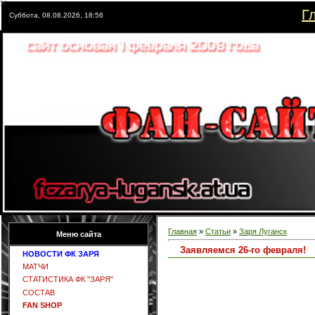
Г
Суббота, 08.08.2026, 18:56
Главная
»
Статьи
»
Заря Луганск
Меню сайта
Заявляемся 26-го февраля!
НОВОСТИ ФК ЗАРЯ
МАТЧИ
СТАТИСТИКА ФК "ЗАРЯ"
СОСТАВ
FAN SHOP