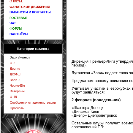
О КЛУБЕ
ФАНАТСКИЕ ДВИЖЕНИЯ
ВАКАНСИИ И КОНТАКТЫ
ГОСТЕВАЯ
ЧАТ
ФОРУМ
ПАРТНЁРЫ
Категории каталога
Заря Луганск
Дирекция Премьер-Лиги утвердила
U-21
период).
Другие
Луганская «Заря» подаст свою за
ДЮФШ
Заря-2
Предлагаем вашему вниманию пол
Чорно-Білі
Учитывая участие в еврокубках
Ветераны
будут заявляться:
U-19
2 февраля (понедельник)
Сообщения от администрации
«Шахтер» Донецк
Прогнозы
«Динамо» Киев
«Днепр» Днепропетровск
Остальные клубы получат возмож
соревнований ПЛ: