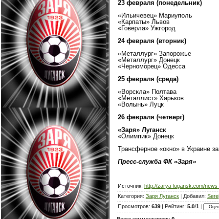
23 февраля (понедельник)
«Ильичевец» Мариуполь
«Карпаты» Львов
«Говерла» Ужгород
24 февраля (вторник)
«Металлург» Запорожье
«Металлург» Донецк
«Черноморец» Одесса
25 февраля (среда)
«Ворскла» Полтава
«Металлист» Харьков
«Волынь» Луцк
26 февраля (четверг)
«Заря» Луганск
«Олимпик» Донецк
Трансферное «окно» в Украине зак
Пресс-служба ФК «Заря»
Источник:
http://zarya-lugansk.com/new
Категория:
Заря Луганск
| Добавил:
Sere
Просмотров:
639
| Рейтинг:
5.0
/
1
|