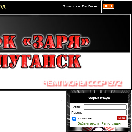
од
Приветствую Вас
Гость
|
Форма входа
Логин:
Пароль:
запомнить
Забыл пароль
|
Регистрация