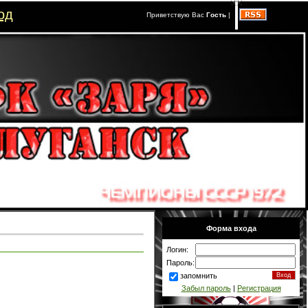
од
Приветствую Вас
Гость
|
Форма входа
Логин:
Пароль:
запомнить
Забыл пароль
|
Регистрация