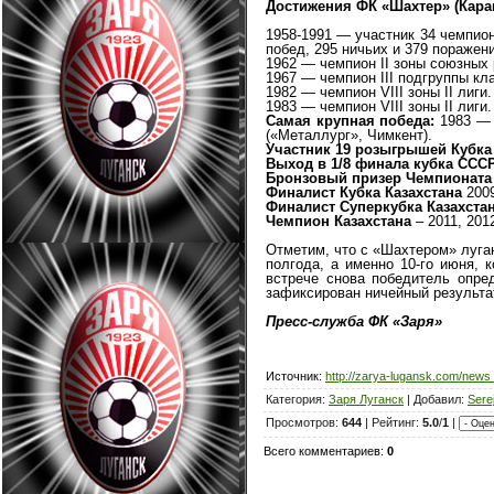
Достижения ФК «Шахтер» (Караг
1958-1991 — участник 34 чемпион
побед, 295 ничьих и 379 поражен
1962 — чемпион II зоны союзных 
1967 — чемпион III подгруппы кл
1982 — чемпион VIII зоны II лиги.
1983 — чемпион VIII зоны II лиги.
Самая крупная победа:
1983 — 
(«Металлург», Чимкент).
Участник 19 розыгрышей Кубк
Выход в 1/8 финала кубка ССС
Бронзовый призер Чемпионата 
Финалист Кубка Казахстана
2009
Финалист Суперкубка Казахста
Чемпион Казахстана
– 2011, 201
Отметим, что с «Шахтером» луган
полгода, а именно 10-го июня, 
встрече снова победитель опре
зафиксирован ничейный результат
Пресс-служба ФК «Заря»
Источник:
http://zarya-lugansk.com/new
Категория:
Заря Луганск
| Добавил:
Sere
Просмотров:
644
| Рейтинг:
5.0
/
1
|
Всего комментариев:
0