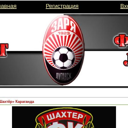
лавная
Регистрация
Вх
Шахтёр» Караганда