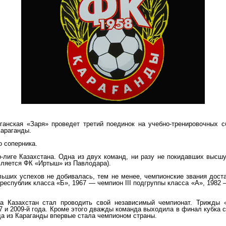
уганская «Заря» проведет третий поединок на учебно-тренировочных 
Караганды.
о соперника.
-лиге Казахстана. Одна из двух команд, ни разу не покидавших высш
вляется ФК «Иртыш» из Павлодара).
ших успехов не добивалась, тем не менее, чемпионские звания дост
республик класса «Б», 1967 — чемпион III подгруппы класса «А», 1982 — 
за Казахстан стал проводить свой независимый чемпионат. Трижды 
7 и 2009-й года. Кроме этого дважды команда выходила в финал кубка 
да из Караганды впервые стала чемпионом страны.