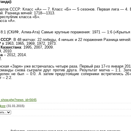
анда):
атов СССР: Класс «А» — 7. Класс «Б» — 5 сезонов. Первая лига — 4. В
ий. Разница мячей: 1718—1313.
республик класса «Б».
асса «А».
8:1 (СКИФ, Алма-Ата) Самые крупные поражения: 1971 — 1:6 («Крылья
а СССР
: В 48 матчах: 22 победы, 4 ничьих и 22 поражения Разница мячей
Р
в 1963, 1965, 1969, 1972, 1973.
Казахстана
: 1995, 2007, 2009.
, 2010.
на
– 2012, 2014.
2.
ская «Заря» уже встречалась четыре раза. Первый раз 17-го января 2012-
команды снова сыграли друг против друга. Результат матча – 1:1. Зате
делен не был – 0:0. А затем предстоящие соперники встретились 26-
 – 2:2.
s_show.php?news_id=5645
jkee
(31.01.2015)