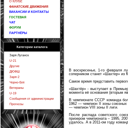
О КЛУБЕ
ФАНАТСКИЕ ДВИЖЕНИЯ
ВАКАНСИИ И КОНТАКТЫ
ГОСТЕВАЯ
ЧАТ
ФОРУМ
ПАРТНЁРЫ
Категории каталога
Заря Луганск
U-21
Другие
В воскресенье, 1-го февраля л
ДЮФШ
соперником станет «Шахтер» из 
Заря-2
Самое время представить первог
Чорно-Білі
Ветераны
«Шахтёр» - выступает в Премьер
момента её основания (вторым я
U-19
Сообщения от администрации
В чемпионате СССР команда боль
1962 — чемпион II зоны союзных 
Прогнозы
— чемпион VIII зоны II лиги.
После распада советского сою
призером чемпионата – 1995, 200
удалось. А в 2011-ом году коман