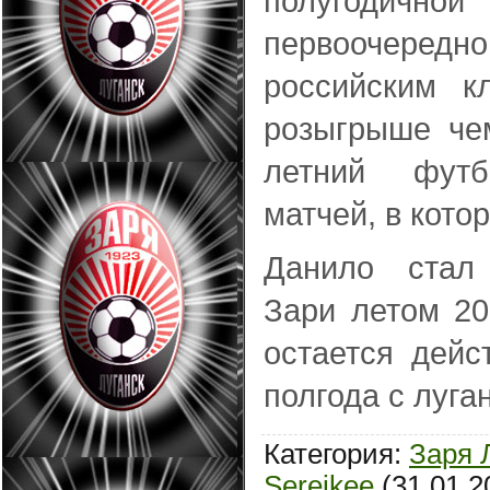
полугодично
первоочеред
российским к
розыгрыше че
летний фут
матчей, в кото
Данило стал 
Зари летом 20
остается дейс
полгода с луга
Категория:
Заря 
Serejkee
(31.01.2