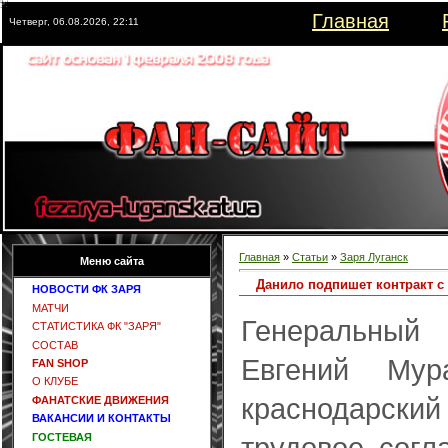
Главная
Четверг, 06.08.2026, 22:11
Главная
»
Статьи
»
Заря Луганск
Меню сайта
Данило подпишет контракт с
НОВОСТИ ФК ЗАРЯ
МАТЧИ
Генеральный
СТАТИСТИКА ФК "ЗАРЯ"
СОСТАВ
Евгений Мур
FAN SHOP
О КЛУБЕ
краснодарс
ФАНАТСКИЕ ДВИЖЕНИЯ
ВАКАНСИИ И КОНТАКТЫ
ГОСТЕВАЯ
трудовое сог