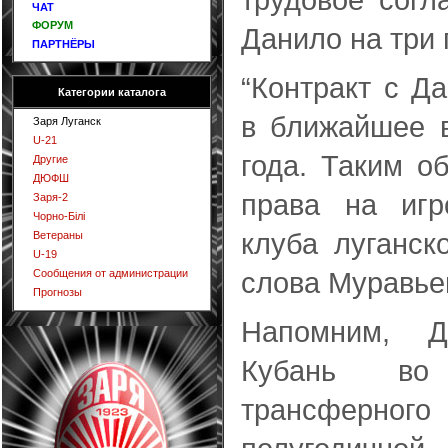
ЧАТ
ФОРУМ
Данило на три 
ПАРТНЁРЫ
“Контракт с Д
Категории каталога
в ближайшее 
Заря Луганск
U-21
года. Таким о
Другие
ДЮФШ
права на игр
Заря-2
Чорно-Білі
клуба луганск
Ветераны
U-19
слова Муравь
Сообщения от администрации
Прогнозы
Напомним, 
Кубань во
трансферног