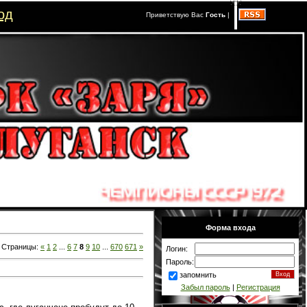
од
Приветствую Вас
Гость
|
Форма входа
Страницы:
«
1
2
...
6
7
8
9
10
...
670
671
»
Логин:
Пароль:
запомнить
Забыл пароль
|
Регистрация