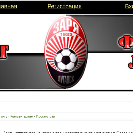
лавная
Регистрация
Вх
тингу
·
Комментариям
·
Просмотрам