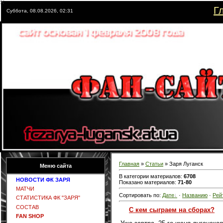
Г
Суббота, 08.08.2026, 02:31
Главная
»
Статьи
» Заря Луганск
Меню сайта
В категории материалов:
6708
НОВОСТИ ФК ЗАРЯ
Показано материалов:
71-80
МАТЧИ
Сортировать по:
Дате
·
Названию
·
Рей
СТАТИСТИКА ФК "ЗАРЯ"
СОСТАВ
С кем сыграем на сборах?
FAN SHOP