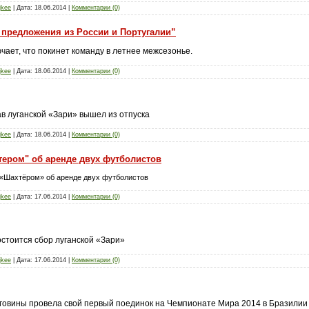
jkee
| Дата:
18.06.2014
|
Комментарии (0)
 предложения из России и Португалии”
ает, что покинет команду в летнее межсезонье.
jkee
| Дата:
18.06.2014
|
Комментарии (0)
ав луганской «Зари» вышел из отпуска
jkee
| Дата:
18.06.2014
|
Комментарии (0)
тером" об аренде двух футболистов
 «Шахтёром» об аренде двух футболистов
jkee
| Дата:
17.06.2014
|
Комментарии (0)
остоится сбор луганской «Зари»
jkee
| Дата:
17.06.2014
|
Комментарии (0)
еговины провела свой первый поединок на Чемпионате Мира 2014 в Бразилии