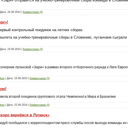
я «Заря» отправится на учебно-тренировочные сборы команды в Словению
 Дата:
24.06.2014
|
Комментарии (0)
рг»!
первый контрольный поединок на летних сборах.
 вылета на учебно-тренировочные сборы в Словению, луганчане сыграли
 Дата:
23.06.2014
|
Комментарии (0)
 соперник луганской «Зари» в рамках второго отборочного раунда к Лиге Евро
jkee
| Дата:
23.06.2014
|
Комментарии (0)
ную!
вела второй поединок группового этапа Чемпионата Мира в Бразилии
jkee
| Дата:
22.06.2014
|
Комментарии (0)
коро вернёмся в Луганск»
идуб пообщался с корреспондентом пресс-службы после выхода команды из 