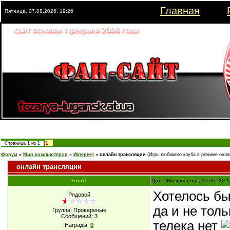
Главная
Пятница, 07.08.2026, 19:26
1
Страница
1
из
1
Форум
»
Мир компьютеров
»
Интернет
»
онлайн трансляции
(Игры любимого клуба в режиме онла
онлайн трансляции
FanAT
Дата: Воскресенье, 13.03.2011
Хотелось бы
Рядовой
да и не толь
Группа: Провереные
Сообщений:
3
телека нет
Награды:
0