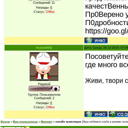
Сообщений:
11
кaчестBенны
Награды:
0
Статус:
Offline
Пp0Bеpенo 
П0дробности
https://goo.
AsalanDSQ
Дата: Среда, 28.12.2016, 07:0
Посоветуйте,
где много вс
Живи, твори с
Рядовой
Группа: Пользователи
Сообщений:
2
Награды:
0
Статус:
Offline
Форум
»
Мир компьютеров
»
Интернет
»
онлайн трансляции
(Игры любимого клуба в режиме онла