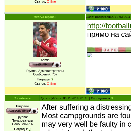
Статус:
Offline
fczarya-lugansk
Дата: Воскресенье, 13.03.2011
http://footbal
прямо на са
Admin
Группа: Администраторы
Сообщений:
757
Награды:
2
Статус:
Offline
Roberterare
Дата: Суббота, 05.11.2016, 01:45 | Сообщение #
3
After suffering a distressing
Рядовой
Most campgrounds are found
Группа:
Пользователи
may very well be faulty in
Сообщений:
6
Награды:
0