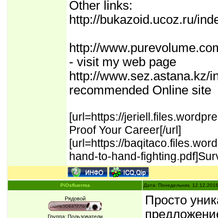
Other links:
http://bukazoid.ucoz.ru/in
http://www.purevolume.c
- visit my web page
http://www.sez.astana.kz/i
recommended Online site
[url=https://jeriell.files.wo
Proof Your Career[/url]
[url=https://baqitaco.files.
hand-to-hand-fighting.pdf]Sur
PiOsfluerma
Дата: Понедельник, 12.12.201
Проcто уник
Рядовой
прeдложение
Группа: Пользователи