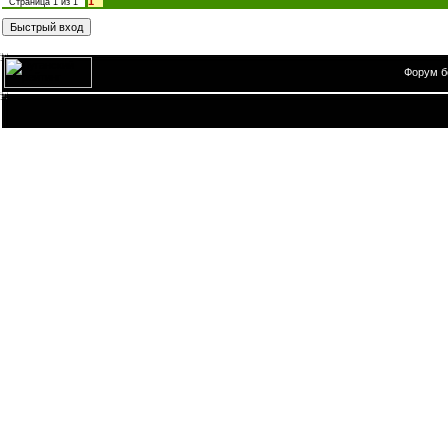
1
Страница
1
из
1
Форум б