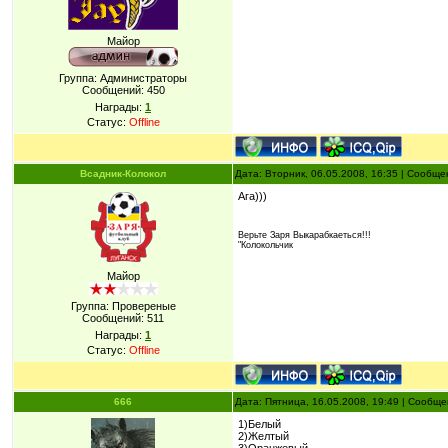
Майор
Группа: Администраторы
Сообщений:
450
Награды:
1
Статус:
Offline
Всадник-Колокол
Дата: Вторник, 06.05.2008, 16:35 | Сообщ
Ага)))
Верьте Заря Выкарабкаеться!!!
"Колокольчик
Майор
Группа: Провереные
Сообщений:
511
Награды:
1
Статус:
Offline
666
Дата: Пятница, 16.05.2008, 19:49 | Сообщ
1)Белый
2)Желтый