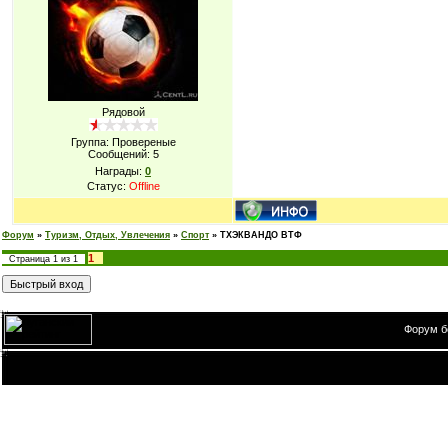
Рядовой
Группа: Провереные
Сообщений:
5
Награды:
0
Статус:
Offline
Форум
»
Туризм, Отдых, Увлечения
»
Спорт
»
ТХЭКВАНДО ВТФ
1
Страница
1
из
1
Форум б