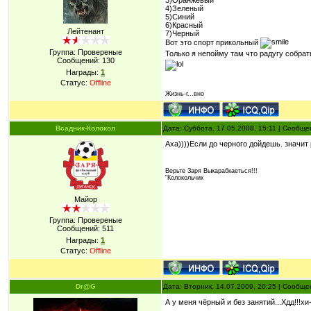
3)Оранжевый
4)Зеленый
5)Синий
6)Красный
Лейтенант
7)Черный
Вот это спорт прикольный
Группа: Провереные
Только я непойму там что радугу собра
Сообщений:
130
Награды:
1
Статус:
Offline
Жизнь-г...вно
Всадник-Колокол
Дата: Суббота, 17.05.2008, 15:11 | Сообщ
Аха))))Если до черного дойдешь. значит
Верьте Заря Выкарабкаеться!!!
"Колокольчик
Майор
Группа: Провереные
Сообщений:
511
Награды:
1
Статус:
Offline
Dr@G
Дата: Вторник, 14.07.2009, 20:25 | Сообщ
А у меня чёрный и без занятий...Хдд!!!хи-