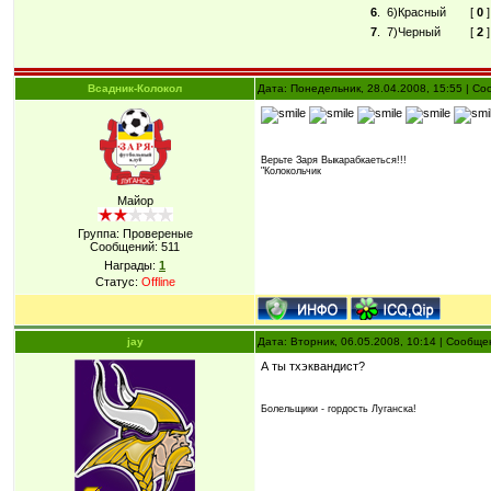
6
.
6)Красный
[
0
]
7
.
7)Черный
[
2
]
Всадник-Колокол
Дата: Понедельник, 28.04.2008, 15:55 | С
Верьте Заря Выкарабкаеться!!!
"Колокольчик
Майор
Группа: Провереные
Сообщений:
511
Награды:
1
Статус:
Offline
jay
Дата: Вторник, 06.05.2008, 10:14 | Сообщ
А ты тхэквандист?
Болельщики - гордость Луганска!