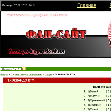
Главная
Пятница, 07.08.2026, 16:24
1
Страница
1
из
1
Форум
»
Туризм, Отдых, Увлечения
»
Спорт
»
ТХЭКВАНДО ВТФ
ТХЭКВАНДО ВТФ
Если кто зан
1
.
1)Белый
[
0
]
2
.
2)Желтый
[
0
]
3
.
3)Оранжевый
[
0
]
4
.
4)Зеленый
[
1
]
5
.
5)Синий
[
0
]