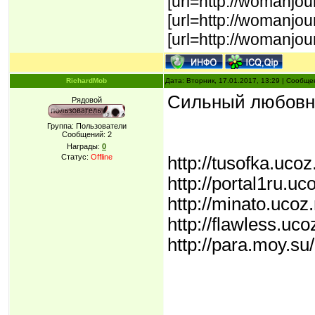
[url=http://womanjo
[url=http://womanjo
[url=http://womanjou
RichardMob
Дата: Вторник, 17.01.2017, 13:29 | Сообщ
Сильный любовн
Рядовой
Группа: Пользователи
Сообщений:
2
Награды:
0
Статус:
Offline
http://tusofka.uco
http://portal1ru.u
http://minato.ucoz
http://flawless.uc
http://para.moy.su