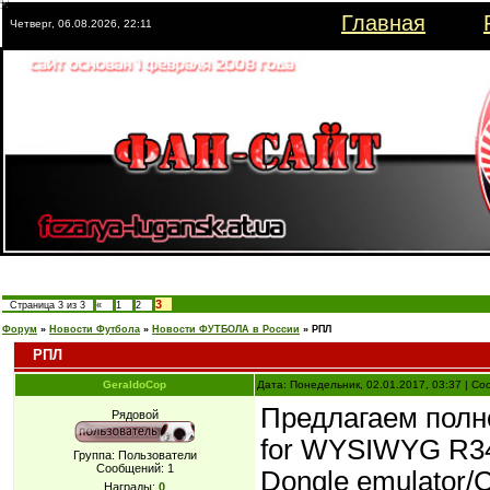
Главная
Четверг, 06.08.2026, 22:11
3
Страница
3
из
3
«
1
2
Форум
»
Новости Футбола
»
Новости ФУТБОЛА в России
»
РПЛ
РПЛ
GeraldoCop
Дата: Понедельник, 02.01.2017, 03:37 | С
Предлагаем полно
Рядовой
for WYSIWYG R
Группа: Пользователи
Сообщений:
1
Dongle emulator/
Награды:
0