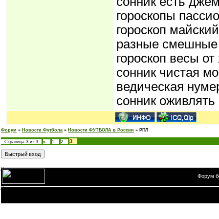
сонник есть дже
гороскопы пассио
гороскоп майский
разные смешные 
гороскоп весы от
сонник чистая мо
ведическая нуме
сонник оживлять
Форум
»
Новости Футбола
»
Новости ФУТБОЛА в России
»
РПЛ
3
Страница
3
из
3
«
1
2
Форум б